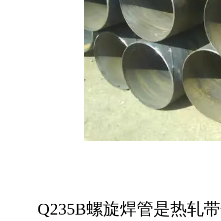
Q235B螺旋焊管是热轧