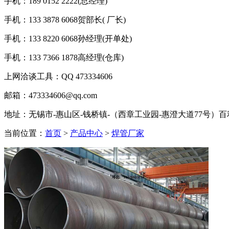
手机：189 0152 2222(总经理)
手机：133 3878 6068贺部长( 厂长)
手机：133 8220 6068孙经理(开单处)
手机：133 7366 1878高经理(仓库)
上网洽谈工具：QQ 473334606
邮箱：473334606@qq.com
地址：无锡市-惠山区-钱桥镇-（西章工业园-惠澄大道77号）
当前位置：
首页
>
产品中心
>
焊管厂家