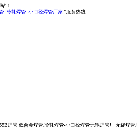
网站！
服务热线
管,Q355B焊管,低合金焊管,冷轧焊管-小口径焊管无锡焊管厂,无锡焊