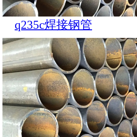
q235c焊接钢管