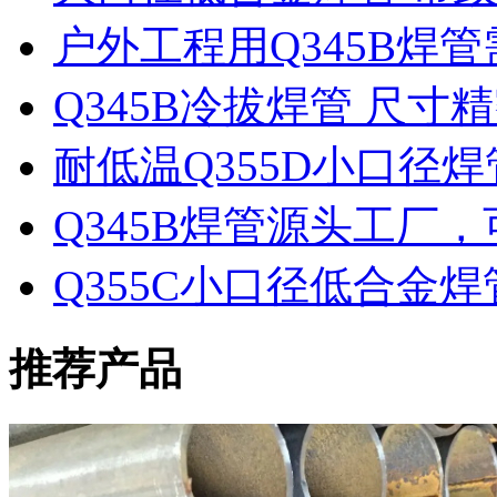
户外工程用Q345B焊
Q345B冷拔焊管 尺
耐低温Q355D小口径
Q345B焊管源头工厂
Q355C小口径低合金
推荐产品