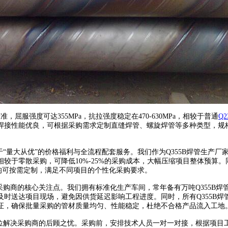
国家标准，屈服强度可达355MPa，抗拉强度稳定在470-630MPa，相较于普通
Q
性能优良，可根据采购需求定制直缝焊管、螺旋焊管等多种类型，规格覆盖DN
“量大从优”的价格福利与全流程配套服务。我们作为Q355B焊管生产
较于零散采购，可降低10%-25%的采购成本，大幅压缩项目整体预算
均可按需定制，满足不同项目的个性化采购要求。
核心关注点。我们拥有标准化生产车间，常年备有万吨Q355B焊管现货，涵盖1
时送达项目现场，避免因供货延迟影响工程进度。同时，所有Q355B
证，确保批量采购的管材质量均匀、性能稳定，杜绝不合格产品流入工地
位解决采购商的后顾之忧。采购前，安排技术人员一对一对接，根据项目