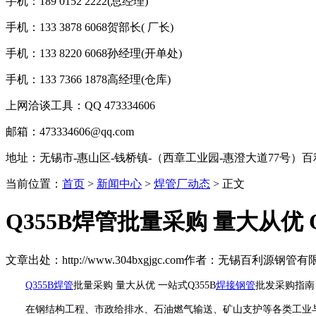
手机：189 0152 2222(总经理)
手机：133 3878 6068贺部长( 厂长)
手机：133 8220 6068孙经理(开单处)
手机：133 7366 1878高经理(仓库)
上网洽谈工具：QQ 473334606
邮箱：473334606@qq.com
地址：无锡市-惠山区-钱桥镇-（西章工业园-惠澄大道77号）
当前位置：
首页
>
新闻中心
>
焊管厂动态
> 正文
Q355B焊管批量采购 量大从优 
文章出处：http://www.304bxgjgc.com
作者：无锡百利源钢管有
Q355B焊管
批量采购 量大从优 一站式Q355B
焊接钢管
批发采购指南
在钢结构工程、市政给排水、石油燃气输送、矿山支护等各类工业