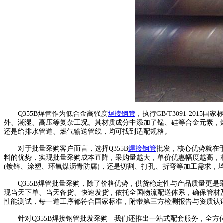
Q355B焊管作为低合金高强度
焊接钢管
，执行GB/T3091-2015
外、潮湿、高压等复杂工况。其材质成分中添加了锰、硅等合金元素，焊接
还是给排水管道、燃气输送管线，均可找到适配规格。
对于批量采购客户而言，选择Q355B
焊接钢管
批发，核心优势就在于
料的优势，实现批量采购成本直降，采购量越大，单价优惠幅度越高，相
(镀锌、涂塑、环氧煤沥青防腐)，还是切割、打孔、折弯等加工需求，
Q355B焊管批量采购，除了价格优势，供货稳定性与产品质量更是采购商的
现当天下单、当天备货、快速发货，依托全国物流配送体系，确保管材及
性能测试，每一道工序都符合国家标准，附带第三方检测报告与资质认
针对Q355B焊接钢管批发采购，我们还推出一站式配套服务，全方