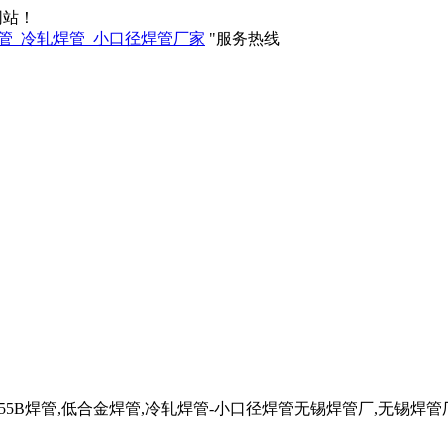
网站！
服务热线
管,Q355B焊管,低合金焊管,冷轧焊管-小口径焊管无锡焊管厂,无锡焊