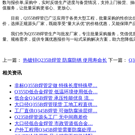
数与报价单;采购中，实时反馈生产进度与备货情况，支持上门验货、
值服务，让批量采购更省心、更放心。
目前，Q355B焊管已广泛应用于各类大型工程，批量采购的性价比优
价，选择正规源头厂家，既能享受“量大从优”的价格优惠，又能保障产
我们作为Q355B焊管生产与批发厂家，专注批量采购服务，凭借优质
量、规格需求，提供专属优惠报价与一站式采购解决方案，助力您降低
上一篇：
热镀锌Q235B焊管 防腐防锈 使用寿命长
下一篇：
Q
相关资讯
非标Q355B焊管定做 特殊长度特殊壁…
Q355D低合金焊管 低温环境使用低合…
低合金Q345B焊管 承压性能优良 流…
大口径Q355B焊管现货 工地工程直供…
工厂直供Q345B焊管 可做防腐涂层焊…
Q235B焊管源头工厂 无中间商差价
大口径低合金焊管 市政管道低合金…
户外工程用Q345B焊管需要防腐处理…