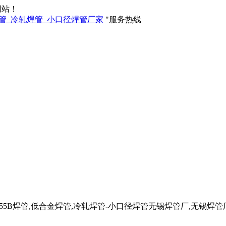
网站！
服务热线
管,Q355B焊管,低合金焊管,冷轧焊管-小口径焊管无锡焊管厂,无锡焊