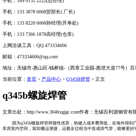
手机：189 0152 2222(总经理)
手机：133 3878 6068贺部长( 厂长)
手机：133 8220 6068孙经理(开单处)
手机：133 7366 1878高经理(仓库)
上网洽谈工具：QQ 473334606
邮箱：473334606@qq.com
地址：无锡市-惠山区-钱桥镇-（西章工业园-惠澄大道77号）
当前位置：
首页
>
产品中心
>
Q345B焊管
> 正文
q345b螺旋焊管
文章出处：http://www.304bxgjgc.com
作者：无锡百利源钢管有
因为q345b螺旋焊管焊接性优异，热键入成本费用低，在海外得
库房室内空间，装卸搬运便捷，运载全过程当中造成排气管，能够更好