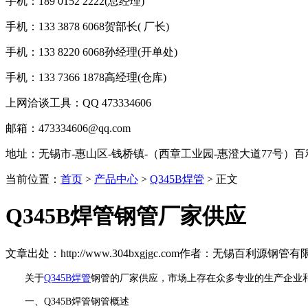
手机：189 0152 2222(总经理)
手机：133 3878 6068贺部长( 厂长)
手机：133 8220 6068孙经理(开单处)
手机：133 7366 1878高经理(仓库)
上网洽谈工具：QQ 473334606
邮箱：473334606@qq.com
地址：无锡市-惠山区-钱桥镇-（西章工业园-惠澄大道77号）
当前位置：
首页
>
产品中心
>
Q345B焊管
> 正文
Q345B焊管钢管厂家供应
文章出处：http://www.304bxgjgc.com
作者：无锡百利源钢管有
关于
Q345B焊管
钢管的厂家供应，市场上存在众多专业的生产企业
一、Q345B焊管钢管概述