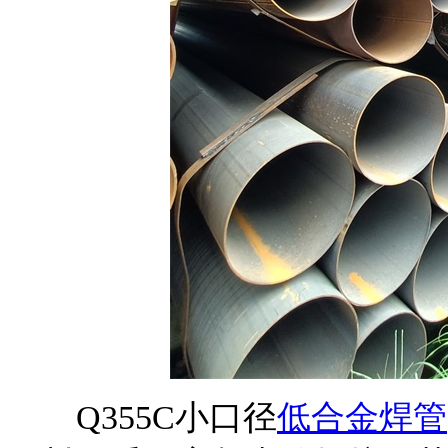
Q355C小口径
低合金焊管