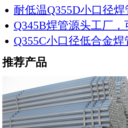
耐低温Q355D小口径
Q345B焊管源头工厂
Q355C小口径低合金
推荐产品