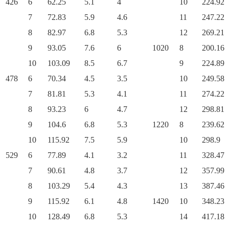
426
6
62.25
5.1
4
10
224.92
7
72.83
5.9
4.6
11
247.22
8
82.97
6.8
5.3
12
269.21
9
93.05
7.6
6
1020
8
200.16
10
103.09
8.5
6.7
9
224.89
478
6
70.34
4.5
3.5
10
249.58
7
81.81
5.3
4.1
11
274.22
8
93.23
6
4.7
12
298.81
9
104.6
6.8
5.3
1220
8
239.62
10
115.92
7.5
5.9
10
298.9
529
6
77.89
4.1
3.2
11
328.47
7
90.61
4.8
3.7
12
357.99
8
103.29
5.4
4.3
13
387.46
9
115.92
6.1
4.8
1420
10
348.23
10
128.49
6.8
5.3
14
417.18