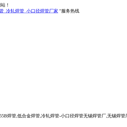
网站！
服务热线
管,Q355B焊管,低合金焊管,冷轧焊管-小口径焊管无锡焊管厂,无锡焊