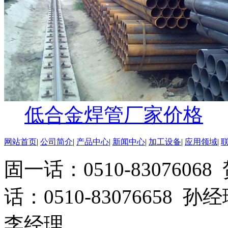
低合金焊管厂家价格
网站首页
|
公司简介
|
产品中心
|
新闻中心
|
加工设备
|
应用领域
|
固一话：0510-83076
话：0510-83076658 孙
李经理