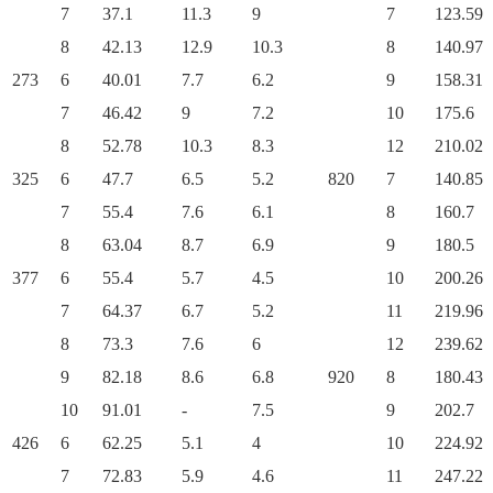
7
37.1
11.3
9
7
123.59
8
42.13
12.9
10.3
8
140.97
273
6
40.01
7.7
6.2
9
158.31
7
46.42
9
7.2
10
175.6
8
52.78
10.3
8.3
12
210.02
325
6
47.7
6.5
5.2
820
7
140.85
7
55.4
7.6
6.1
8
160.7
8
63.04
8.7
6.9
9
180.5
377
6
55.4
5.7
4.5
10
200.26
7
64.37
6.7
5.2
11
219.96
8
73.3
7.6
6
12
239.62
9
82.18
8.6
6.8
920
8
180.43
10
91.01
-
7.5
9
202.7
426
6
62.25
5.1
4
10
224.92
7
72.83
5.9
4.6
11
247.22