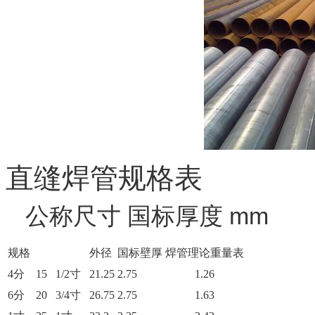
直缝焊管规格表
公称尺寸 国标厚度 mm
规格
外径
国标壁厚
焊管理论重量表
4分
15
1/2寸
21.25
2.75
1.26
6分
20
3/4寸
26.75
2.75
1.63