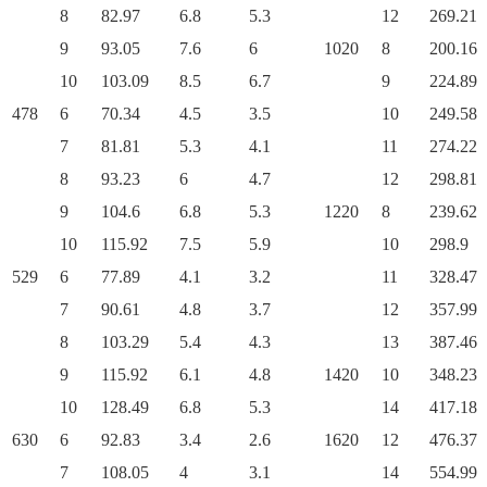
8
82.97
6.8
5.3
12
269.21
9
93.05
7.6
6
1020
8
200.16
10
103.09
8.5
6.7
9
224.89
478
6
70.34
4.5
3.5
10
249.58
7
81.81
5.3
4.1
11
274.22
8
93.23
6
4.7
12
298.81
9
104.6
6.8
5.3
1220
8
239.62
10
115.92
7.5
5.9
10
298.9
529
6
77.89
4.1
3.2
11
328.47
7
90.61
4.8
3.7
12
357.99
8
103.29
5.4
4.3
13
387.46
9
115.92
6.1
4.8
1420
10
348.23
10
128.49
6.8
5.3
14
417.18
630
6
92.83
3.4
2.6
1620
12
476.37
7
108.05
4
3.1
14
554.99